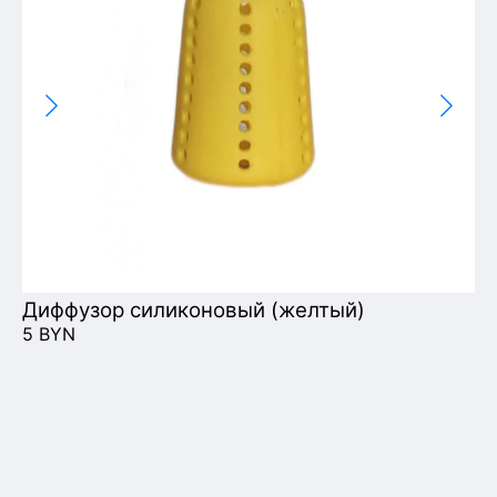
Диффузор силиконовый (желтый)
Ка
5 BYN
26