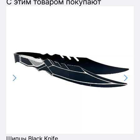
С этим товаром покупают
Щипцы Black Knife
Ч