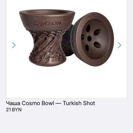
Чаша Cosmo Bowl — Turkish Shot
В
21 BYN
17